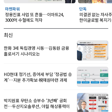
마켓파워
단독
정용진표 사업 또 흔들…이마트24,
의결권 없는 자사
3000억 수혈에도 적자
한미글로벌 복지기
최신
한화 3세 독립경영 시동…김동원 금융
홀로서기 시나리오는
HD현대 정기선, 증여세 부담 ‘정공법 승
계’…지분 추가확보·稅재원마련 과제
박지원표 무탄소 승부수 ‘3년째‘ 공회
전…두산지오솔루션, 야월 해상풍력이
운명 가른다