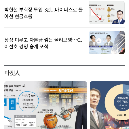
박현철 부회장 투입 3년...마이너스로 돌
아선 현금흐름
상장 미루고 자본금 쌓는 올리브영…CJ
이선호 경영 승계 포석
마켓人