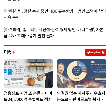
[단독]하림, 검찰 수사 중인 HBC 흡수합병…법인 소멸에 책임
귀속 논란
[마켓파워] 셀트리온 서진석·준석 형제 법인 '애나그램', 자본
금 42배 확대…승계 발판 될까
마켓
+
구독전용
정용진표 사업 또 흔들…이마
의결권 없는 자사주가 우호지
트24, 3000억 수혈에도 적자
분으로…한미글로벌 복지기
금 출연 논란