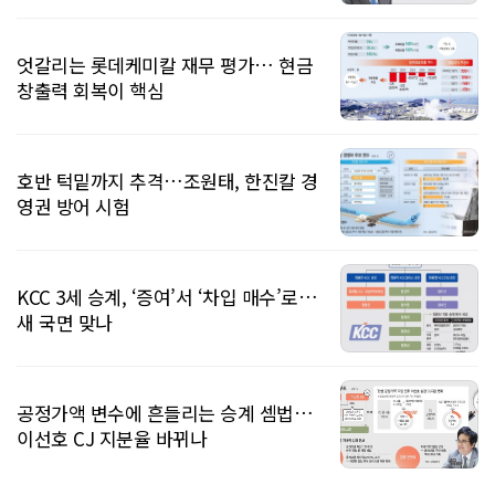
엇갈리는 롯데케미칼 재무 평가… 현금
창출력 회복이 핵심
호반 턱밑까지 추격…조원태, 한진칼 경
영권 방어 시험
KCC 3세 승계, ‘증여’서 ‘차입 매수’로…
새 국면 맞나
공정가액 변수에 흔들리는 승계 셈법…
이선호 CJ 지분율 바뀌나