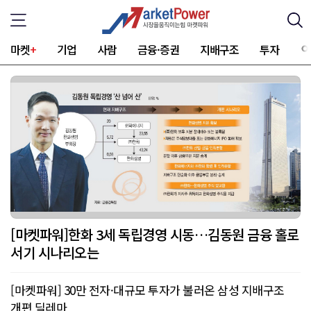
마켓
+
기업
사람
금융·증권
지배구조
투자
[마켓파워]한화 3세 독립경영 시동…김동원 금융 홀로
서기 시나리오는
[마켓파워] 30만 전자·대규모 투자가 불러온 삼성 지배구조
개편 딜레마