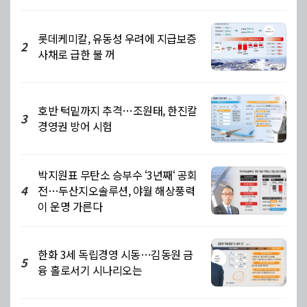
롯데케미칼, 유동성 우려에 지급보증
2
사채로 급한 불 꺼
호반 턱밑까지 추격…조원태, 한진칼
3
경영권 방어 시험
박지원표 무탄소 승부수 ‘3년째‘ 공회
전…두산지오솔루션, 야월 해상풍력
4
이 운명 가른다
한화 3세 독립경영 시동…김동원 금
5
융 홀로서기 시나리오는