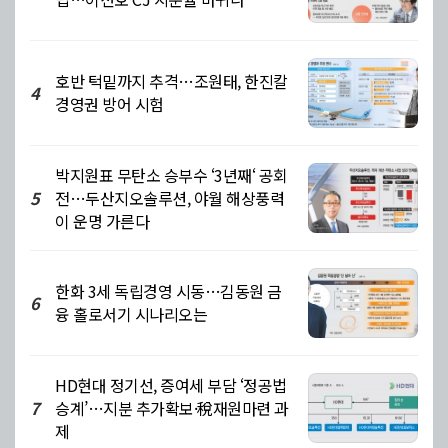
호반 턱밑까지 추격…조원태, 한진칼
4
경영권 방어 시험
박지원표 무탄소 승부수 ‘3년째‘ 공회
전…두산지오솔루션, 야월 해상풍력
5
이 운명 가른다
한화 3세 독립경영 시동…김동원 금
6
융 홀로서기 시나리오는
HD현대 정기선, 증여세 부담 ‘정공법
승계’…지분 추가확보·稅재원마련 과
7
제