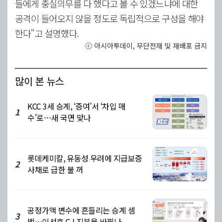
들에게 충실의무를 다 했다고 볼 수 있겠느냐에 대한
공격이 들어오지 않을 정도로 독립적으로 구성을 해야
한다"고 설명했다.
ⓒ 아시아투데이, 무단전재 및 재배포 금지
많이 본 뉴스
KCC 3세 승계, ‘증여’서 ‘차입 매
1
수’로…새 국면 맞나
롯데케미칼, 유동성 우려에 지급보증
2
사채로 급한 불 꺼
공정가액 변수에 흔들리는 승계 셈
3
법…이선호 CJ 지분율 바뀌나