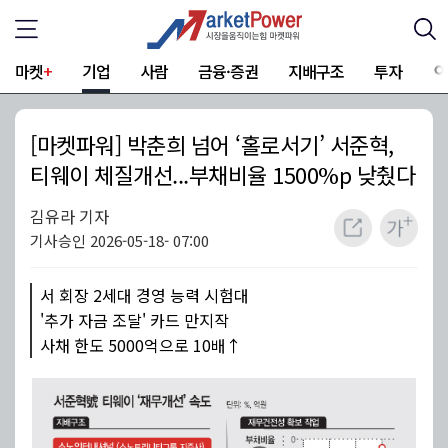
마켓
+
기업
사람
금융·증권
지배구조
투자
[마켓파워] 박춘희 넘어 ‘홀로서기’ 서준혁,
티웨이 체질개선...부채비율 1500%p 낮췄다
김유라 기자
기사승인 2026-05-18- 07:00
서 회장 2세대 경영 능력 시험대
'추가 자금 조달' 카드 만지작
사채 한도 5000억으로 10배↑