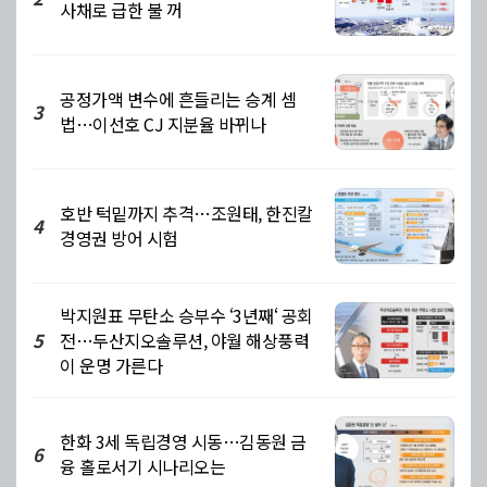
사채로 급한 불 꺼
공정가액 변수에 흔들리는 승계 셈
3
법…이선호 CJ 지분율 바뀌나
호반 턱밑까지 추격…조원태, 한진칼
4
경영권 방어 시험
박지원표 무탄소 승부수 ‘3년째‘ 공회
전…두산지오솔루션, 야월 해상풍력
5
이 운명 가른다
한화 3세 독립경영 시동…김동원 금
6
융 홀로서기 시나리오는