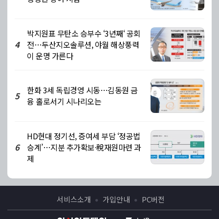
박지원표 무탄소 승부수 ‘3년째‘ 공회
전…두산지오솔루션, 야월 해상풍력
4
이 운명 가른다
한화 3세 독립경영 시동…김동원 금
5
융 홀로서기 시나리오는
HD현대 정기선, 증여세 부담 ‘정공법
승계’…지분 추가확보·稅재원마련 과
6
제
서비스소개
가입안내
PC버전
●
●