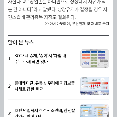
사한다”며 “영업손실 하나만으로 상장폐지 사유가 되
는 건 아니다”라고 말했다. 상장유지가 결정될 경우 자
연스럽게 관리종목 지정도 철회된다.
ⓒ 아시아투데이, 무단전재 및 재배포 금지
많이 본 뉴스
KCC 3세 승계, ‘증여’서 ‘차입 매
1
수’로…새 국면 맞나
롯데케미칼, 유동성 우려에 지급보증
2
사채로 급한 불 꺼
호반 턱밑까지 추격…조원태, 한진칼
3
경영권 방어 시험