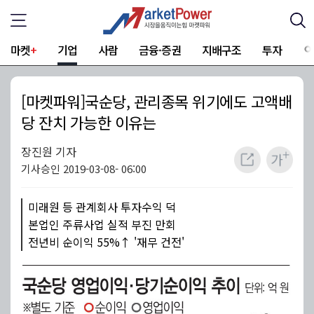
마켓
+
기업
사람
금융·증권
지배구조
투자
[마켓파워]국순당, 관리종목 위기에도 고액배
당 잔치 가능한 이유는
장진원 기자
기사승인 2019-03-08- 06:00
미래원 등 관계회사 투자수익 덕
본업인 주류사업 실적 부진 만회
전년비 순이익 55%↑ '재무 건전'