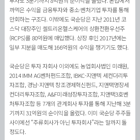
투자도 3분기까지 8억원의 순이익을 올렸다. 본업에서
까먹은 수익을 금융투자와 중소·벤처기업 투자를 통해
만회하는 구조다. 이밖에도 국순당은 지난 2011년 코
스닥 대장주인 셀트리온헬스케어의 상환전환우선주
(RCPS)를 80억원에 매입했다. 상장 후인 2017년에는
일부 지분을 매도해 166억원의 수익을 챙기기도 했다.
국순당은 투자 자회사 이외에도 농업회사법인 미래원,
2014 IMM AG벤처펀드조합, IBKC-지앤텍 세컨더리투
자조합, 경남-지앤텍 창조경제혁신펀드, 지앤택명장세
컨더리투자조합, A&F미래성장투자조합, 지앤택3호벤
처투자조합 등 7개의 관계회사 투자를 통해 지난해 3분
기까지 31억원의 순이익을 올렸다. 이미 국순당 주주들
사이에선 “주류회사가 아닌 투자회사”라는 말까지 돌
정도다.